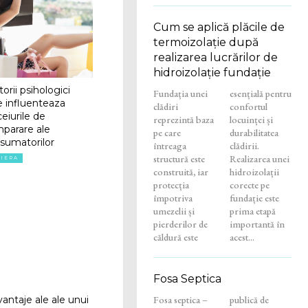
Cum se aplică plăcile de
termoizolație după
realizarea lucrărilor de
hidroizolație fundație
orii psihologici
Fundația unei
esențială pentru
e influenteaza
clădiri
confortul
ceiurile de
reprezintă baza
locuinței și
parare ale
pe care
durabilitatea
sumatorilor
întreaga
clădirii.
structură este
Realizarea unei
RIERA
construită, iar
hidroizolații
protecția
corecte pe
împotriva
fundație este
umezelii și
prima etapă
pierderilor de
importantă în
căldură este
acest...
Fosa Septica
Fosa septica –
publică de
vantaje ale ale unui