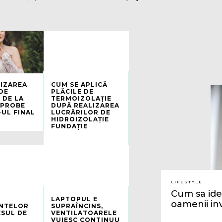
IZAREA
CUM SE APLICĂ
DE
PLĂCILE DE
 DE LA
TERMOIZOLAȚIE
 PROBE
DUPĂ REALIZAREA
-UL FINAL
LUCRĂRILOR DE
HIDROIZOLAȚIE
FUNDAȚIE
LIFESTYLE
Cum sa iden
LAPTOPUL E
oamenii inv
NTELOR
SUPRAÎNCINS,
ESUL DE
VENTILATOARELE
VUIESC CONTINUU