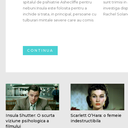
spitalul de psihiatrie Ashecliffe pentru
sunt trimisi in aceasta locatie pentru a
nebuni.Insula este folosita pentru a
investiga disparitia unui pacient internat,
inchide si trata, in principal, persoane cu
Rachel Solano, 
tulburari mintale severe care au comis
CONTINUA
Insula Shutter: O scurta
Scarlett O’Hara: o femeie
viziune psihologica a
indestructibila
filmului