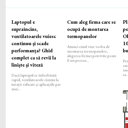
Laptopul e
Cum aleg firma care se
Pl
supraîncins,
ocupă de montarea
pe
ventilatoarele vuiesc
termopanelor
Ob
continuu și scade
10
Atunci când vine vorba de
performanța? Ghid
bu
montarea termopanelor,
alegerea firmei potrivite poate
complet ca să revii la
fi un proces...
Pen
liniște și viteză
cas
ins
sa..
Dacă laptopul se înfierbântă
rapid, ventilatoarele rămân la
turații ridicate și aplicațiile par
mai...