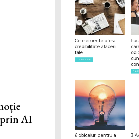
Ce elemente ofera
Fact
credibilitate afacerii
car
tale
obi
cum
CARIERA
con
CA
moție
 prin AI
6 obiceiuri pentru a
3 A