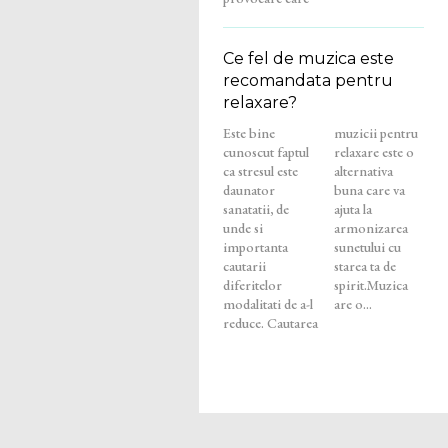
Ce fel de muzica este
recomandata pentru
relaxare?
Este bine
muzicii pentru
cunoscut faptul
relaxare este o
ca stresul este
alternativa
daunator
buna care va
sanatatii, de
ajuta la
unde si
armonizarea
importanta
sunetului cu
cautarii
starea ta de
diferitelor
spirit.Muzica
modalitati de a-l
are o...
reduce. Cautarea