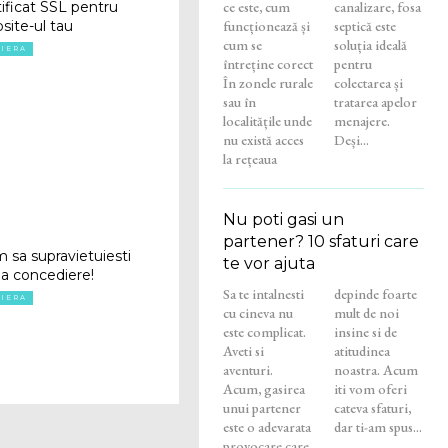
ce este, cum
canalizare, fosa
tificat SSL pentru
funcționează și
septică este
site-ul tau
cum se
soluția ideală
RIERA
întreține corect
pentru
În zonele rurale
colectarea și
sau în
tratarea apelor
localitățile unde
menajere.
nu există acces
Deși...
la rețeaua
Nu poti gasi un
partener? 10 sfaturi care
 sa supravietuiesti
te vor ajuta
a concediere!
Sa te intalnesti
depinde foarte
RIERA
cu cineva nu
mult de noi
este complicat.
insine si de
Aveti si
atitudinea
aventuri.
noastra. Acum
Acum, gasirea
iti vom oferi
unui partener
cateva sfaturi,
este o adevarata
dar ti-am spus...
provocare care