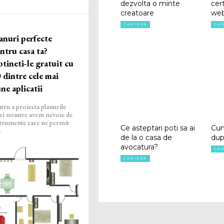
dezvolta o minte
cer
creatoare
web
CARIERA
CA
anuri perfecte
ntru casa ta?
tineti-le gratuit cu
 dintre cele mai
ne aplicatii
tru a proiecta planurile
ei noastre avem nevoie de
trumente care ne permit
Ce asteptari poti sa ai
Cum
.
de la o casa de
dup
avocatura?
CA
CARIERA