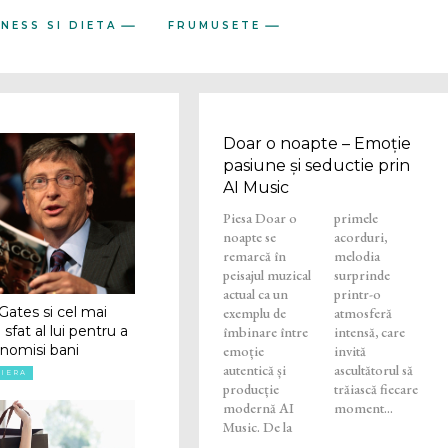
TNESS SI DIETA
FRUMUSETE
Doar o noapte – Emoție
pasiune și seductie prin
AI Music
Piesa Doar o
primele
noapte se
acorduri,
remarcă în
melodia
peisajul muzical
surprinde
actual ca un
printr-o
 Gates si cel mai
exemplu de
atmosferă
sfat al lui pentru a
îmbinare între
intensă, care
nomisi bani
emoție
invită
autentică și
ascultătorul să
RIERA
producție
trăiască fiecare
modernă AI
moment...
Music. De la